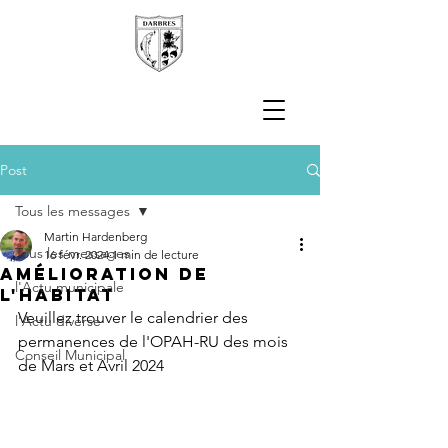
Post
Tous les messages
Martin Hardenberg
Tous les messages
16 févr. 2024
1 min de lecture
Amélioration de
l'Actu municipale
l'habitat
Veuillez trouver le calendrier
 des 
l'Actu diverse
permanences de l'OPAH-RU des mois 
Conseil Municipal
de Mars et Avril 2024