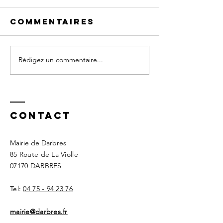
Commentaires
Rédigez un commentaire...
Orage de
Fermetu
grêle : vos
secrétar
démarches
d'assurance
Contact
Mairie de Darbres
85 Route de La Violle
07170 DARBRES
Tel:
04 75 - 94 23 76
mairie@darbres.fr