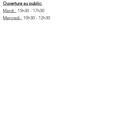
Ouverture au public:
Mardi :
15h30 - 17h30
Mercredi :
10h30 - 12h30
Jeudi :
15h30 - 17h30
Votre nom
Votre adresse mail
Objet
Votre message