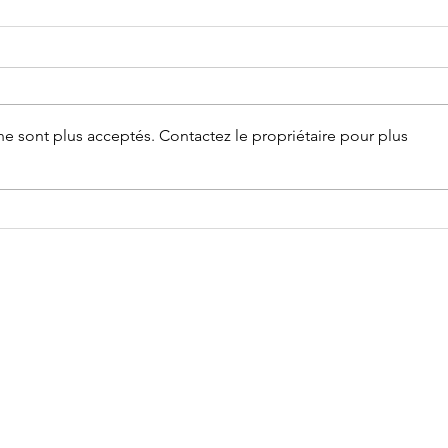
e sont plus acceptés. Contactez le propriétaire pour plus
Orage de grêle
Le
: vos
de
démarches
co
d'assurance