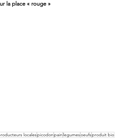
r la place « rouge »
roducteurs locales
picodon
pain
legumes
oeufs
produit bio