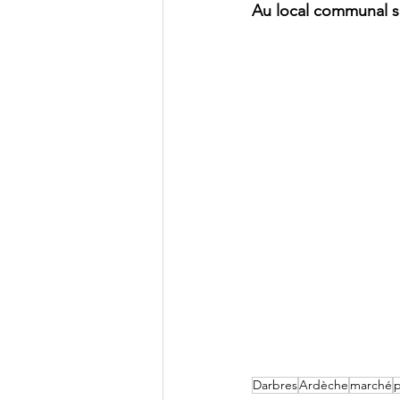
Au local communal su
Darbres
Ardèche
marché
p