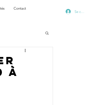
tés
Contact
Se connecter
er
0 à