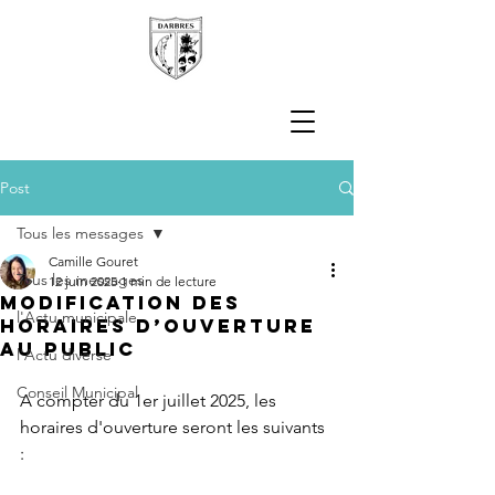
Post
Tous les messages
Camille Gouret
Tous les messages
12 juin 2025
1 min de lecture
MODIFICATION DES
l'Actu municipale
HORAIRES D’OUVERTURE
AU PUBLIC
l'Actu diverse
Conseil Municipal
A compter du 1er juillet 2025, les 
horaires d'ouverture seront les suivants 
: 