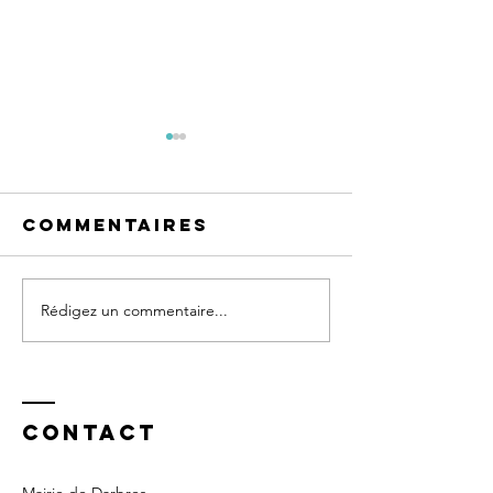
Commentaires
Rédigez un commentaire...
Orage de
Fermetu
grêle : vos
secrétar
démarches
d'assurance
Contact